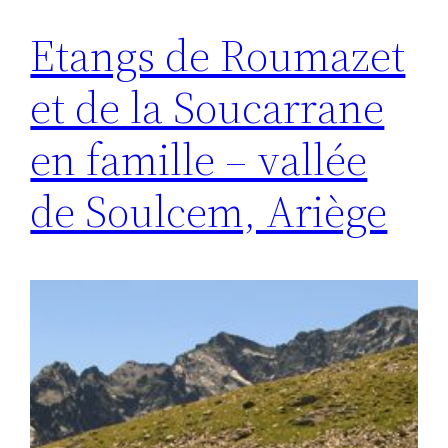
Etangs de Roumazet
et de la Soucarrane
en famille – vallée
de Soulcem, Ariège