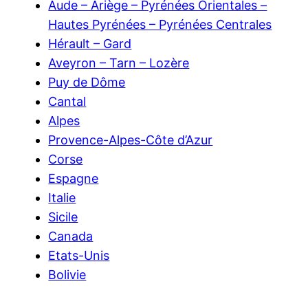
Aude – Ariège – Pyrénées Orientales –
Hautes Pyrénées – Pyrénées Centrales
Hérault – Gard
Aveyron – Tarn – Lozère
Puy de Dôme
Cantal
Alpes
Provence-Alpes-Côte d’Azur
Corse
Espagne
Italie
Sicile
Canada
Etats-Unis
Bolivie