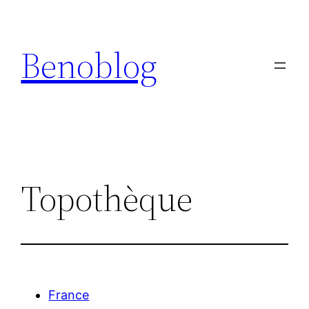
Aller
au
Benoblog
contenu
Topothèque
France