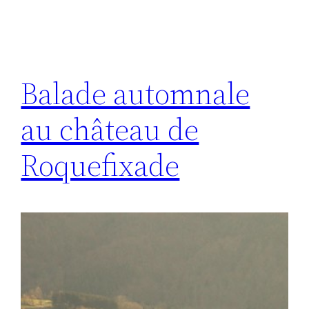
Balade automnale
au château de
Roquefixade