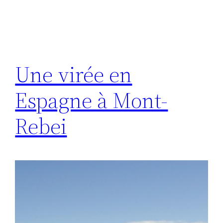
Une virée en
Espagne à Mont-
Rebei