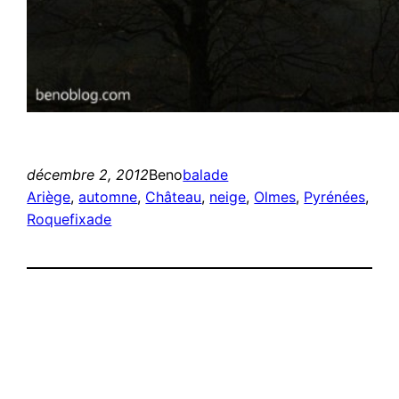
décembre 2, 2012
Beno
balade
Ariège
, 
automne
, 
Château
, 
neige
, 
Olmes
, 
Pyrénées
, 
Roquefixade