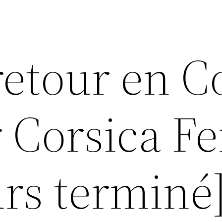
retour en C
r Corsica Fe
urs terminé