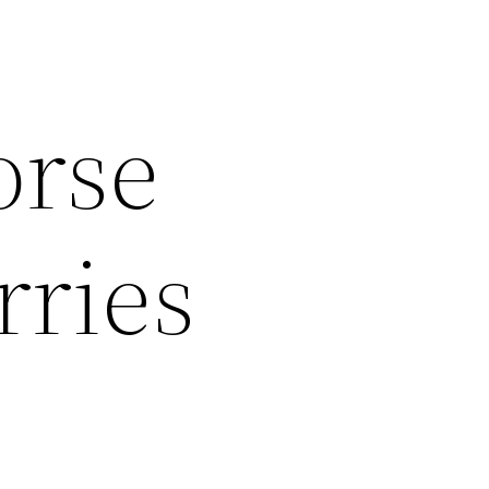
orse
rries
]