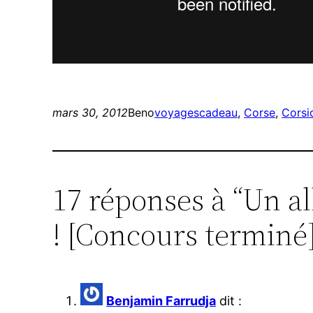
mars 30, 2012
Beno
voyages
cadeau
, 
Corse
, 
Corsi
17 réponses à “Un al
! [Concours terminé
Benjamin Farrudja
dit :