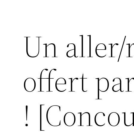
Un aller/
offert pa
! [Conco