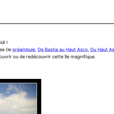
di !
se (le
préambule
,
De Bastia au Haut Asco
,
Du Haut As
couvrir ou de redécouvrir cette île magnifique.