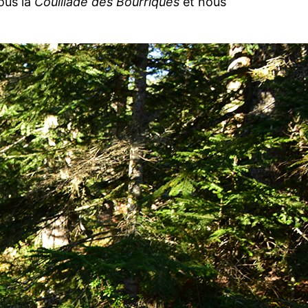
ous la
Couillade des Bourriques
et nous
.