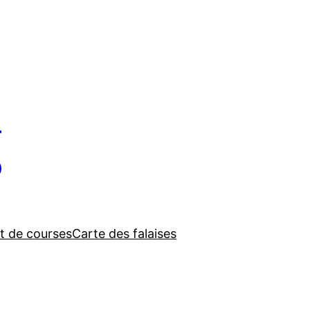
g
t de courses
Carte des falaises