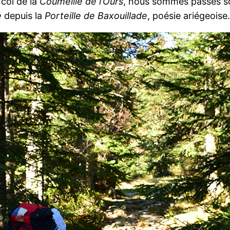
 col de la
Coumeille de l’Ours
, nous sommes passés s
e
depuis la
Porteille de Baxouillade
, poésie ariégeoise