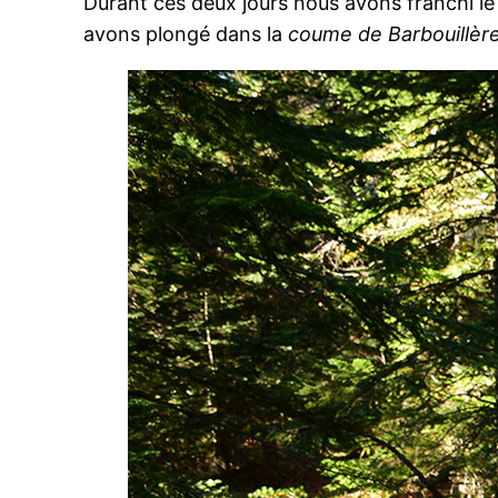
Durant ces deux jours nous avons franchi le
avons plongé dans la
coume de Barbouillèr