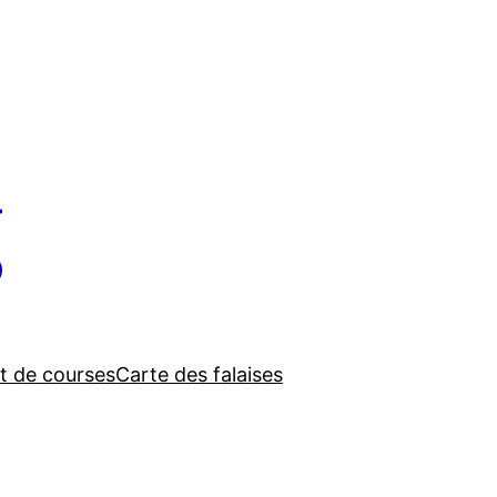
g
t de courses
Carte des falaises