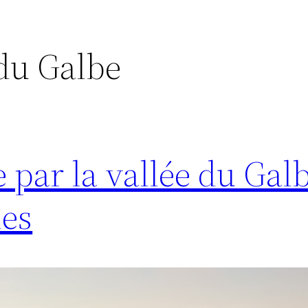
 du Galbe
 par la vallée du Gal
les