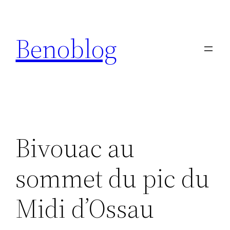
Aller
au
Benoblog
contenu
Bivouac au
sommet du pic du
Midi d’Ossau