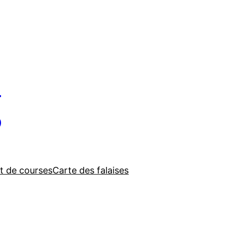
g
t de courses
Carte des falaises