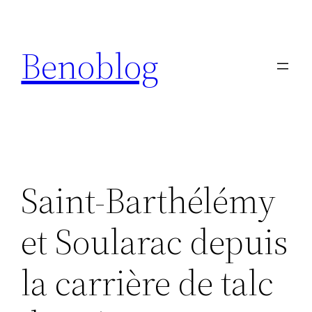
Aller
au
Benoblog
contenu
Saint-Barthélémy
et Soularac depuis
la carrière de talc